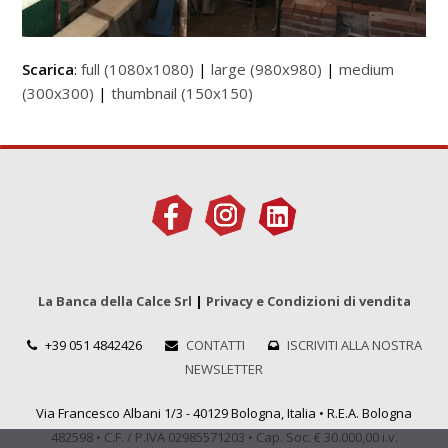
Scarica
:
full (1080x1080)
|
large (980x980)
|
medium
(300x300)
|
thumbnail (150x150)
La Banca della Calce Srl
|
Privacy e Condizioni di vendita
+39 051 4842426
CONTATTI
ISCRIVITI ALLA NOSTRA
NEWSLETTER
Via Francesco Albani 1/3 - 40129 Bologna, Italia • R.E.A. Bologna
482598 • C.F. / P.IVA 02985571203 • Cap. Soc. € 30.000,00 i.v.