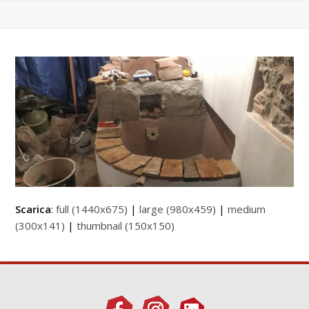
Scarica
:
full (1440x675)
|
large (980x459)
|
medium
(300x141)
|
thumbnail (150x150)