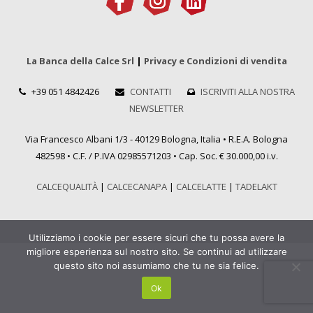
La Banca della Calce Srl
|
Privacy e Condizioni di vendita
+39 051 4842426
CONTATTI
ISCRIVITI ALLA NOSTRA
NEWSLETTER
Via Francesco Albani 1/3 - 40129 Bologna, Italia • R.E.A. Bologna
482598 • C.F. / P.IVA 02985571203 • Cap. Soc. € 30.000,00 i.v.
CALCEQUALITÀ
|
CALCECANAPA
|
CALCELATTE
|
TADELAKT
Utilizziamo i cookie per essere sicuri che tu possa avere la
migliore esperienza sul nostro sito. Se continui ad utilizzare
questo sito noi assumiamo che tu ne sia felice.
Ok