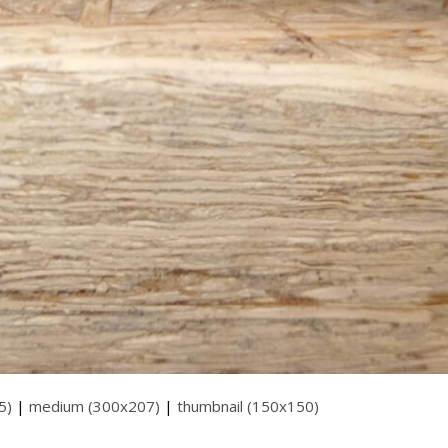
5)
|
medium (300x207)
|
thumbnail (150x150)