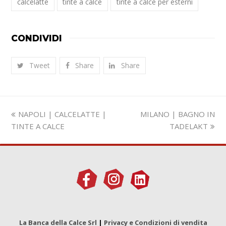
calcelatte
tinte a calce
tinte a calce per esterni
CONDIVIDI
Tweet
Share
Share
Slide
visualizza
NAPOLI | CALCELATTE |
MILANO | BAGNO IN
precedente:
articolo:
TINTE A CALCE
TADELAKT
La Banca della Calce Srl
|
Privacy e Condizioni di vendita