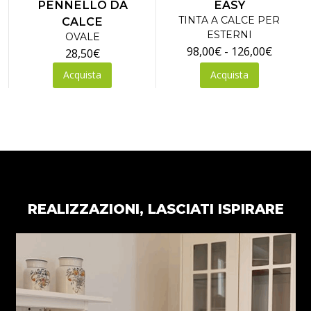
pagina
PENNELLO DA
EASY
del
TINTA A CALCE PER
CALCE
ESTERNI
prodotto
OVALE
Fascia
98,00
€
-
126,00
€
28,50
€
di
Questo
Acquista
Acquista
prezzo:
prodotto
ha
da
più
98,00€
varianti.
a
Le
126,00
opzioni
possono
essere
REALIZZAZIONI, LASCIATI ISPIRARE
scelte
nella
pagina
del
prodotto