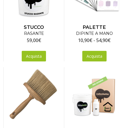
STUCCO
PALETTE
RASANTE
DIPINTE A MANO
Fascia
59,00
€
10,90
€
-
54,90
€
di
Questo
prezzo:
Acquista
Acquista
prodotto
da
ha
10,90€
più
a
varianti.
54,90€
Le
opzioni
possono
essere
scelte
nella