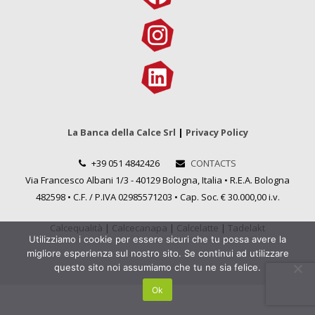
La Banca della Calce Srl
|
Privacy Policy
+39 051 4842426
CONTACTS
Via Francesco Albani 1/3 - 40129 Bologna, Italia • R.E.A. Bologna
482598 • C.F. / P.IVA 02985571203 • Cap. Soc. € 30.000,00 i.v.
Calcequalità
|
Calcecanapa
|
Calcelatte
|
Tadelakt
Utilizziamo i cookie per essere sicuri che tu possa avere la
migliore esperienza sul nostro sito. Se continui ad utilizzare
questo sito noi assumiamo che tu ne sia felice.
Ok