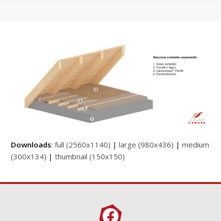
Downloads
:
full (2560x1140)
|
large (980x436)
|
medium
(300x134)
|
thumbnail (150x150)