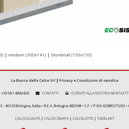
9)
|
medium (300x141)
|
thumbnail (150x150)
La Banca della Calce Srl
|
Privacy e Condizioni di vendita
+39 051 4842426
CONTATTI
ISCRIVITI ALLA NOSTRA NEWSLET
 - 40129 Bologna, Italia • R.E.A. Bologna 482598 • C.F. / P.IVA 02985571203 • C
CALCEQUALITÀ
|
CALCECANAPA
|
CALCELATTE
|
TADELAKT