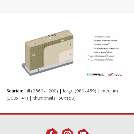
Scarica
:
full (2560x1200)
|
large (980x459)
|
medium
(300x141)
|
thumbnail (150x150)