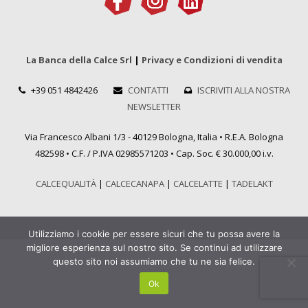
La Banca della Calce Srl
|
Privacy e Condizioni di vendita
+39 051 4842426
CONTATTI
ISCRIVITI ALLA NOSTRA
NEWSLETTER
Via Francesco Albani 1/3 - 40129 Bologna, Italia • R.E.A. Bologna
482598 • C.F. / P.IVA 02985571203 • Cap. Soc. € 30.000,00 i.v.
CALCEQUALITÀ
|
CALCECANAPA
|
CALCELATTE
|
TADELAKT
Utilizziamo i cookie per essere sicuri che tu possa avere la
migliore esperienza sul nostro sito. Se continui ad utilizzare
questo sito noi assumiamo che tu ne sia felice.
Ok