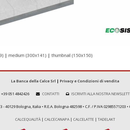
9)
|
medium (300x141)
|
thumbnail (150x150)
La Banca della Calce Srl
|
Privacy e Condizioni di vendita
+39 051 4842426
CONTATTI
ISCRIVITI ALLA NOSTRA NEWSLET
 - 40129 Bologna, Italia • R.E.A. Bologna 482598 • C.F. / P.IVA 02985571203 • C
CALCEQUALITÀ
|
CALCECANAPA
|
CALCELATTE
|
TADELAKT