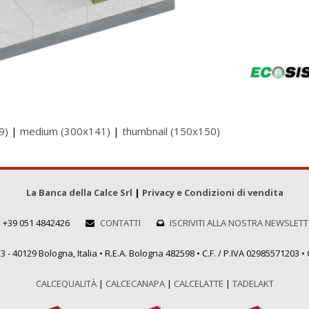
9)
|
medium (300x141)
|
thumbnail (150x150)
La Banca della Calce Srl
|
Privacy e Condizioni di vendita
+39 051 4842426
CONTATTI
ISCRIVITI ALLA NOSTRA NEWSLET
 - 40129 Bologna, Italia • R.E.A. Bologna 482598 • C.F. / P.IVA 02985571203 • C
CALCEQUALITÀ
|
CALCECANAPA
|
CALCELATTE
|
TADELAKT