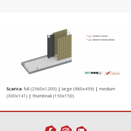
Scarica
:
full (2560x1200)
|
large (980x459)
|
medium
(300x141)
|
thumbnail (150x150)