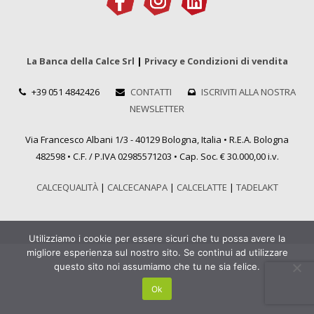
La Banca della Calce Srl
|
Privacy e Condizioni di vendita
+39 051 4842426
CONTATTI
ISCRIVITI ALLA NOSTRA
NEWSLETTER
Via Francesco Albani 1/3 - 40129 Bologna, Italia • R.E.A. Bologna
482598 • C.F. / P.IVA 02985571203 • Cap. Soc. € 30.000,00 i.v.
CALCEQUALITÀ
|
CALCECANAPA
|
CALCELATTE
|
TADELAKT
Utilizziamo i cookie per essere sicuri che tu possa avere la
migliore esperienza sul nostro sito. Se continui ad utilizzare
questo sito noi assumiamo che tu ne sia felice.
Ok