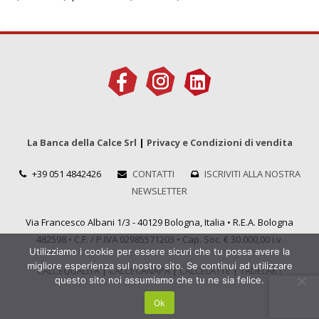
La Banca della Calce Srl
|
Privacy e Condizioni di vendita
+39 051 4842426
CONTATTI
ISCRIVITI ALLA NOSTRA
NEWSLETTER
Via Francesco Albani 1/3 - 40129 Bologna, Italia • R.E.A. Bologna
482598 • C.F. / P.IVA 02985571203 • Cap. Soc. € 30.000,00 i.v.
Utilizziamo i cookie per essere sicuri che tu possa avere la
migliore esperienza sul nostro sito. Se continui ad utilizzare
CALCEQUALITÀ
|
CALCECANAPA
|
CALCELATTE
|
TADELAKT
questo sito noi assumiamo che tu ne sia felice.
Ok