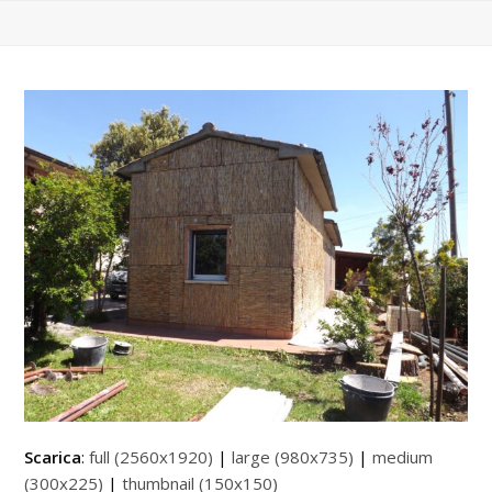
Scarica
:
full (2560x1920)
|
large (980x735)
|
medium
(300x225)
|
thumbnail (150x150)