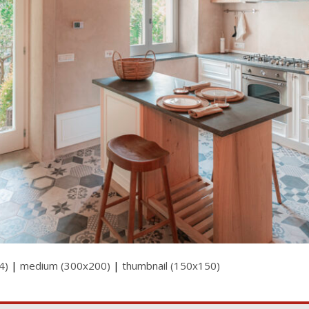
4)
|
medium (300x200)
|
thumbnail (150x150)