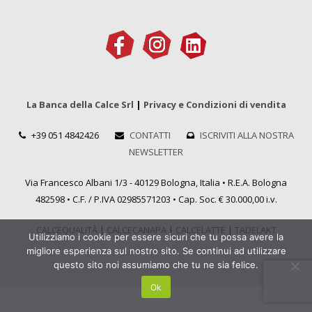
La Banca della Calce Srl
|
Privacy e Condizioni di vendita
+39 051 4842426
CONTATTI
ISCRIVITI ALLA NOSTRA
NEWSLETTER
Via Francesco Albani 1/3 - 40129 Bologna, Italia • R.E.A. Bologna
482598 • C.F. / P.IVA 02985571203 • Cap. Soc. € 30.000,00 i.v.
CALCEQUALITÀ
|
CALCECANAPA
|
CALCELATTE
|
TADELAKT
Utilizziamo i cookie per essere sicuri che tu possa avere la
migliore esperienza sul nostro sito. Se continui ad utilizzare
questo sito noi assumiamo che tu ne sia felice.
Ok