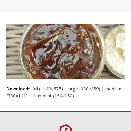
Downloads
:
full (1440x675)
|
large (980x459)
|
medium
(300x141)
|
thumbnail (150x150)