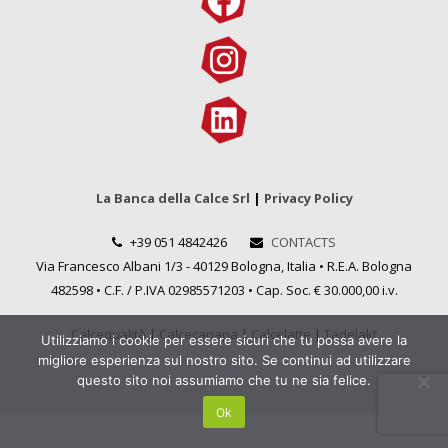
La Banca della Calce Srl
|
Privacy Policy
+39 051 4842426
CONTACTS
Via Francesco Albani 1/3 - 40129 Bologna, Italia • R.E.A. Bologna
482598 • C.F. / P.IVA 02985571203 • Cap. Soc. € 30.000,00 i.v.
Calcequalità
|
Calcecanapa
|
Calcelatte
|
Tadelakt
Utilizziamo i cookie per essere sicuri che tu possa avere la
migliore esperienza sul nostro sito. Se continui ad utilizzare
questo sito noi assumiamo che tu ne sia felice.
Ok