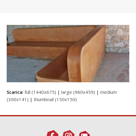
Scarica
:
full (1440x675)
|
large (980x459)
|
medium
(300x141)
|
thumbnail (150x150)