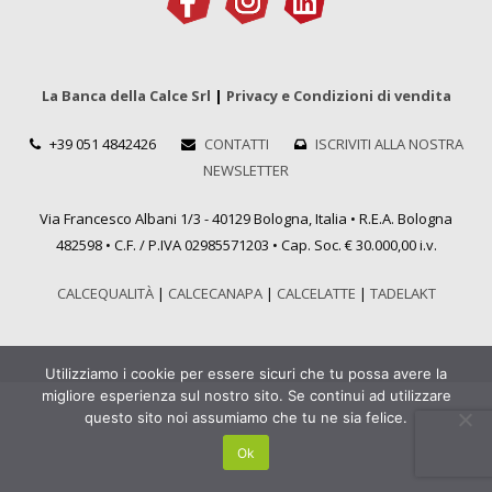
La Banca della Calce Srl
|
Privacy e Condizioni di vendita
+39 051 4842426
CONTATTI
ISCRIVITI ALLA NOSTRA
NEWSLETTER
Via Francesco Albani 1/3 - 40129 Bologna, Italia • R.E.A. Bologna
482598 • C.F. / P.IVA 02985571203 • Cap. Soc. € 30.000,00 i.v.
CALCEQUALITÀ
|
CALCECANAPA
|
CALCELATTE
|
TADELAKT
Utilizziamo i cookie per essere sicuri che tu possa avere la
migliore esperienza sul nostro sito. Se continui ad utilizzare
questo sito noi assumiamo che tu ne sia felice.
Ok