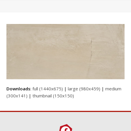
Downloads
:
full (1440x675)
|
large (980x459)
|
medium
(300x141)
|
thumbnail (150x150)