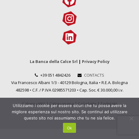
La Banca della Calce Srl
|
Privacy Policy
+39 051 4842426
CONTACTS
Via Francesco Albani 1/3 - 40129 Bologna, Italia • R.E.A. Bologna
482598 • C.F. / P.IVA 02985571203 • Cap. Soc. € 30.000,00 i.v.
Calcequalità
|
Calcecanapa
|
Calcelatte
|
Tadelakt
Utilizziamo i cookie per essere sicuri che tu possa avere la
migliore esperienza sul nostro sito. Se continui ad utilizzare
questo sito noi assumiamo che tu ne sia felice.
Ok