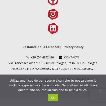
La Banca della Calce Srl
|
Privacy Policy
+39 051 4842426
CONTACTS
Via Francesco Albani 1/3 - 40129 Bologna, Italia • R.E.A. Bologna
482598 • C.F. / P.IVA 02985571203 • Cap. Soc. € 30.000,00 i.v.
Calcequalità
|
Calcecanapa
|
Calcelatte
|
Tadelakt
Utilizziamo i cookie per essere sicuri che tu possa avere la
migliore esperienza sul nostro sito. Se continui ad utilizzare
questo sito noi assumiamo che tu ne sia felice.
Ok