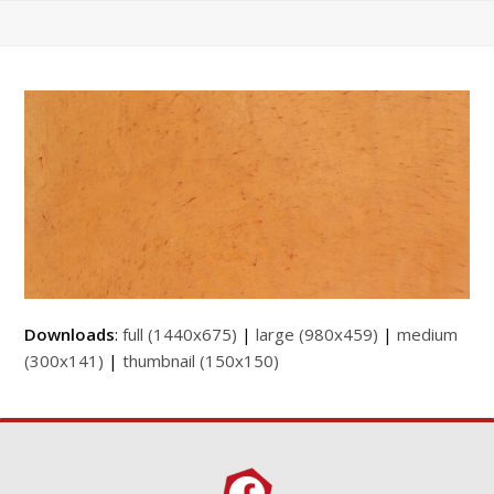
Downloads
:
full (1440x675)
|
large (980x459)
|
medium
(300x141)
|
thumbnail (150x150)