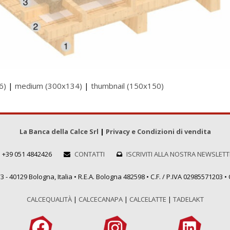
6)
|
medium (300x134)
|
thumbnail (150x150)
La Banca della Calce Srl
|
Privacy e Condizioni di vendita
+39 051 4842426
CONTATTI
ISCRIVITI ALLA NOSTRA NEWSLET
 - 40129 Bologna, Italia • R.E.A. Bologna 482598 • C.F. / P.IVA 02985571203 • C
CALCEQUALITÀ
|
CALCECANAPA
|
CALCELATTE
|
TADELAKT