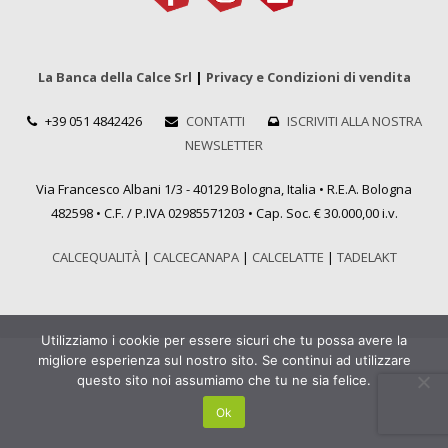
La Banca della Calce Srl
|
Privacy e Condizioni di vendita
+39 051 4842426
CONTATTI
ISCRIVITI ALLA NOSTRA
NEWSLETTER
Via Francesco Albani 1/3 - 40129 Bologna, Italia • R.E.A. Bologna
482598 • C.F. / P.IVA 02985571203 • Cap. Soc. € 30.000,00 i.v.
CALCEQUALITÀ
|
CALCECANAPA
|
CALCELATTE
|
TADELAKT
Utilizziamo i cookie per essere sicuri che tu possa avere la
migliore esperienza sul nostro sito. Se continui ad utilizzare
questo sito noi assumiamo che tu ne sia felice.
Ok