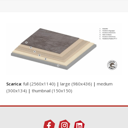
Scarica
:
full (2560x1140)
|
large (980x436)
|
medium
(300x134)
|
thumbnail (150x150)