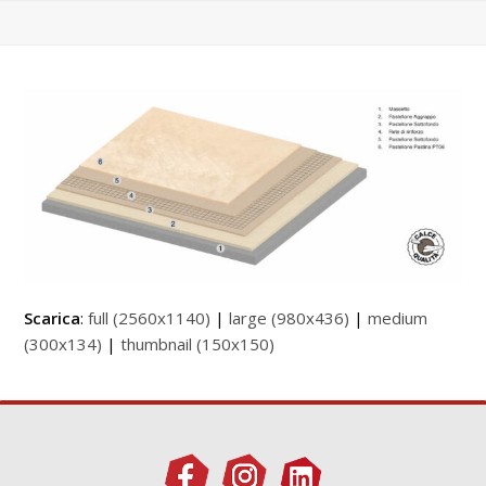
Scarica
:
full (2560x1140)
|
large (980x436)
|
medium
(300x134)
|
thumbnail (150x150)