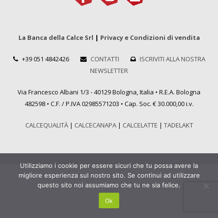
La Banca della Calce Srl
|
Privacy e Condizioni di vendita
+39 051 4842426
CONTATTI
ISCRIVITI ALLA NOSTRA
NEWSLETTER
Via Francesco Albani 1/3 - 40129 Bologna, Italia • R.E.A. Bologna
482598 • C.F. / P.IVA 02985571203 • Cap. Soc. € 30.000,00 i.v.
CALCEQUALITÀ
|
CALCECANAPA
|
CALCELATTE
|
TADELAKT
Utilizziamo i cookie per essere sicuri che tu possa avere la
migliore esperienza sul nostro sito. Se continui ad utilizzare
questo sito noi assumiamo che tu ne sia felice.
Ok