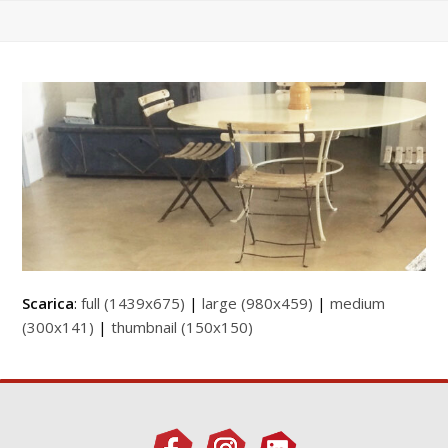
Scarica
:
full (1439x675)
|
large (980x459)
|
medium
(300x141)
|
thumbnail (150x150)