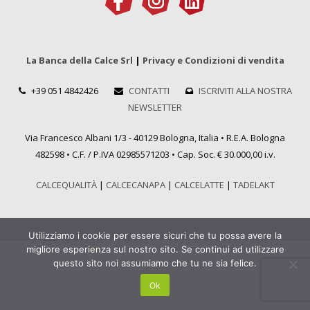
La Banca della Calce Srl
|
Privacy e Condizioni di vendita
+39 051 4842426
CONTATTI
ISCRIVITI ALLA NOSTRA
NEWSLETTER
Via Francesco Albani 1/3 - 40129 Bologna, Italia • R.E.A. Bologna
482598 • C.F. / P.IVA 02985571203 • Cap. Soc. € 30.000,00 i.v.
CALCEQUALITÀ
|
CALCECANAPA
|
CALCELATTE
|
TADELAKT
Utilizziamo i cookie per essere sicuri che tu possa avere la
migliore esperienza sul nostro sito. Se continui ad utilizzare
questo sito noi assumiamo che tu ne sia felice.
Ok