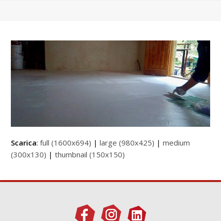
Scarica
:
full (1600x694)
|
large (980x425)
|
medium
(300x130)
|
thumbnail (150x150)