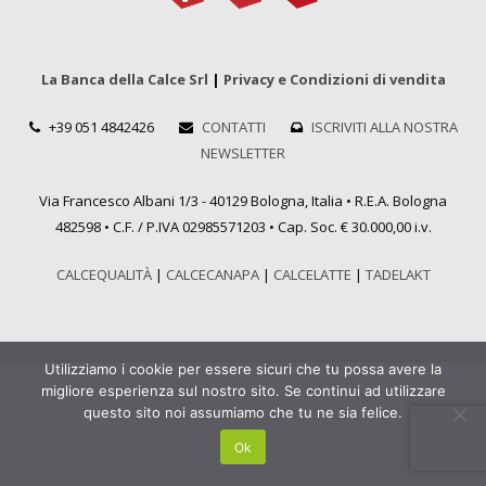
La Banca della Calce Srl
|
Privacy e Condizioni di vendita
+39 051 4842426
CONTATTI
ISCRIVITI ALLA NOSTRA
NEWSLETTER
Via Francesco Albani 1/3 - 40129 Bologna, Italia • R.E.A. Bologna
482598 • C.F. / P.IVA 02985571203 • Cap. Soc. € 30.000,00 i.v.
CALCEQUALITÀ
|
CALCECANAPA
|
CALCELATTE
|
TADELAKT
Utilizziamo i cookie per essere sicuri che tu possa avere la
migliore esperienza sul nostro sito. Se continui ad utilizzare
questo sito noi assumiamo che tu ne sia felice.
Ok