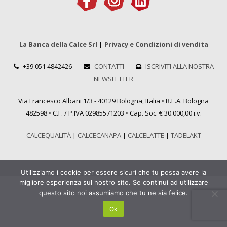
La Banca della Calce Srl
|
Privacy e Condizioni di vendita
+39 051 4842426
CONTATTI
ISCRIVITI ALLA NOSTRA
NEWSLETTER
Via Francesco Albani 1/3 - 40129 Bologna, Italia • R.E.A. Bologna
482598 • C.F. / P.IVA 02985571203 • Cap. Soc. € 30.000,00 i.v.
CALCEQUALITÀ
|
CALCECANAPA
|
CALCELATTE
|
TADELAKT
Utilizziamo i cookie per essere sicuri che tu possa avere la
migliore esperienza sul nostro sito. Se continui ad utilizzare
questo sito noi assumiamo che tu ne sia felice.
Ok