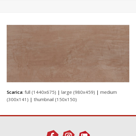
Scarica
:
full (1440x675)
|
large (980x459)
|
medium
(300x141)
|
thumbnail (150x150)