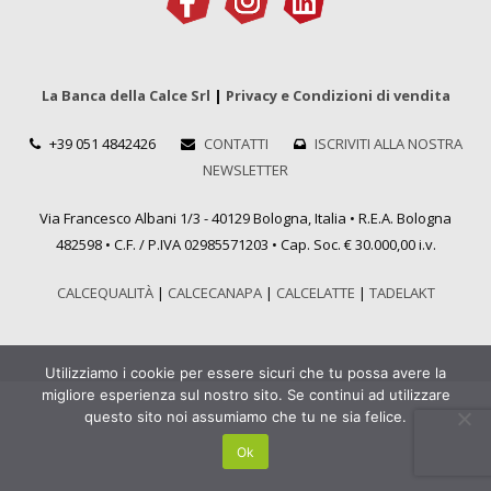
La Banca della Calce Srl
|
Privacy e Condizioni di vendita
+39 051 4842426
CONTATTI
ISCRIVITI ALLA NOSTRA
NEWSLETTER
Via Francesco Albani 1/3 - 40129 Bologna, Italia • R.E.A. Bologna
482598 • C.F. / P.IVA 02985571203 • Cap. Soc. € 30.000,00 i.v.
CALCEQUALITÀ
|
CALCECANAPA
|
CALCELATTE
|
TADELAKT
Utilizziamo i cookie per essere sicuri che tu possa avere la
migliore esperienza sul nostro sito. Se continui ad utilizzare
questo sito noi assumiamo che tu ne sia felice.
Ok