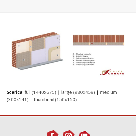
Scarica
:
full (1440x675)
|
large (980x459)
|
medium
(300x141)
|
thumbnail (150x150)