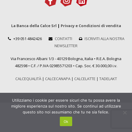
La Banca della Calce Srl
|
Privacy e Condizioni di vendita
+39 051 4842426
CONTATTI
ISCRIVITI ALLA NOSTRA
NEWSLETTER
Via Francesco Albani 1/3 - 40129 Bologna, Italia • R.E.A. Bologna
482598 • C.F. / P.IVA 02985571203 • Cap. Soc. € 30.000,00 i.v.
CALCEQUALITÀ
|
CALCECANAPA
|
CALCELATTE
|
TADELAKT
Utilizziamo i cookie per essere sicuri che tu possa avere la
migliore esperienza sul nostro sito. Se continui ad utilizzare
questo sito noi assumiamo che tu ne sia felice.
Ok