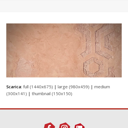
Scarica
:
full (1440x675)
|
large (980x459)
|
medium
(300x141)
|
thumbnail (150x150)