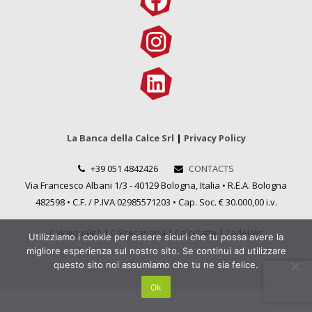
La Banca della Calce Srl
|
Privacy Policy
+39 051 4842426
CONTACTS
Via Francesco Albani 1/3 - 40129 Bologna, Italia • R.E.A. Bologna
482598 • C.F. / P.IVA 02985571203 • Cap. Soc. € 30.000,00 i.v.
Calcequalità
|
Calcecanapa
|
Calcelatte
|
Tadelakt
Utilizziamo i cookie per essere sicuri che tu possa avere la
migliore esperienza sul nostro sito. Se continui ad utilizzare
questo sito noi assumiamo che tu ne sia felice.
Ok