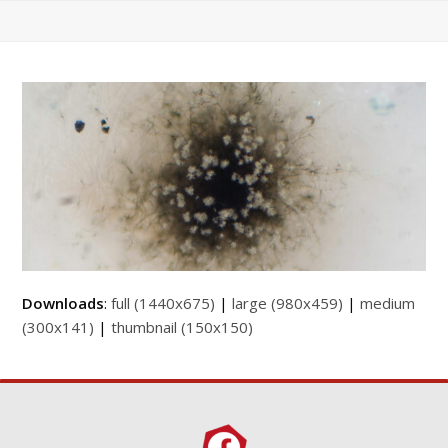
Downloads
:
full (1440x675)
|
large (980x459)
|
medium
(300x141)
|
thumbnail (150x150)