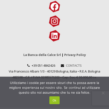
La Banca della Calce Srl
|
Privacy Policy
+39 051 4842426
CONTACTS
Via Francesco Albani 1/3 - 40129 Bologna, Italia • R.E.A. Bologna
482598 • C.F. / P.IVA 02985571203 • Cap. Soc. € 30.000,00 i.v.
Utilizziamo i cookie per essere sicuri che tu possa avere la
Calcequalità
|
Calcecanapa
|
Calcelatte
|
Tadelakt
migliore esperienza sul nostro sito. Se continui ad utilizzare
questo sito noi assumiamo che tu ne sia felice.
Ok