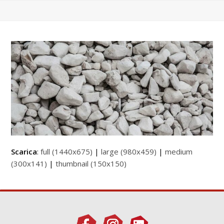
Scarica
:
full (1440x675)
|
large (980x459)
|
medium
(300x141)
|
thumbnail (150x150)