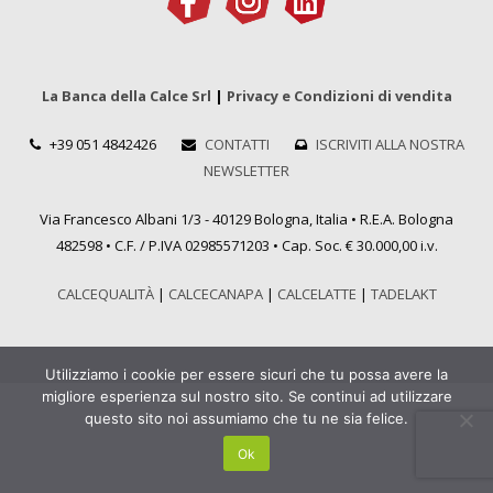
La Banca della Calce Srl
|
Privacy e Condizioni di vendita
+39 051 4842426
CONTATTI
ISCRIVITI ALLA NOSTRA
NEWSLETTER
Via Francesco Albani 1/3 - 40129 Bologna, Italia • R.E.A. Bologna
482598 • C.F. / P.IVA 02985571203 • Cap. Soc. € 30.000,00 i.v.
CALCEQUALITÀ
|
CALCECANAPA
|
CALCELATTE
|
TADELAKT
Utilizziamo i cookie per essere sicuri che tu possa avere la
migliore esperienza sul nostro sito. Se continui ad utilizzare
questo sito noi assumiamo che tu ne sia felice.
Ok