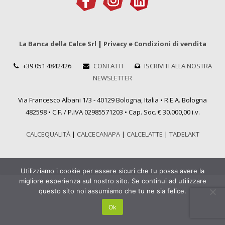
La Banca della Calce Srl
|
Privacy e Condizioni di vendita
+39 051 4842426
CONTATTI
ISCRIVITI ALLA NOSTRA
NEWSLETTER
Via Francesco Albani 1/3 - 40129 Bologna, Italia • R.E.A. Bologna
482598 • C.F. / P.IVA 02985571203 • Cap. Soc. € 30.000,00 i.v.
CALCEQUALITÀ
|
CALCECANAPA
|
CALCELATTE
|
TADELAKT
Utilizziamo i cookie per essere sicuri che tu possa avere la
migliore esperienza sul nostro sito. Se continui ad utilizzare
questo sito noi assumiamo che tu ne sia felice.
Ok