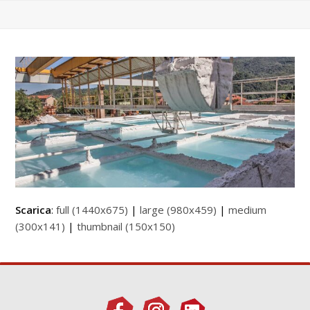
Scarica
:
full (1440x675)
|
large (980x459)
|
medium
(300x141)
|
thumbnail (150x150)