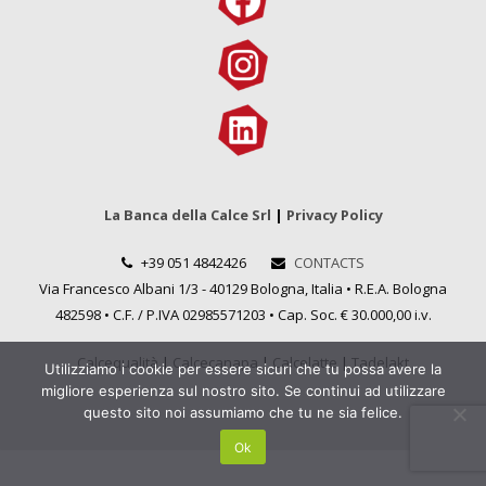
La Banca della Calce Srl
|
Privacy Policy
+39 051 4842426
CONTACTS
Via Francesco Albani 1/3 - 40129 Bologna, Italia • R.E.A. Bologna
482598 • C.F. / P.IVA 02985571203 • Cap. Soc. € 30.000,00 i.v.
Calcequalità
|
Calcecanapa
|
Calcelatte
|
Tadelakt
Utilizziamo i cookie per essere sicuri che tu possa avere la
migliore esperienza sul nostro sito. Se continui ad utilizzare
questo sito noi assumiamo che tu ne sia felice.
Ok