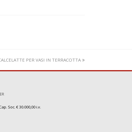
za
CALCELATTE PER VASI IN TERRACOTTA
TER
ap. Soc. € 30.000,00 i.v.