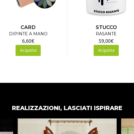
CARD
STUCCO
DIPINTE A MANO
RASANTE
6,60
€
59,00
€
Questo
Acquista
Acquista
prodotto
ha
più
varianti.
Le
opzioni
possono
essere
REALIZZAZIONI, LASCIATI ISPIRARE
scelte
nella
pagina