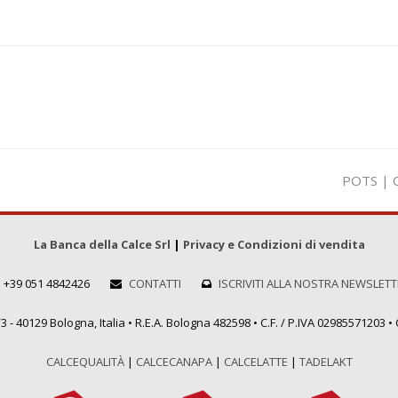
visualiz
POTS | 
articolo:
La Banca della Calce Srl
|
Privacy e Condizioni di vendita
+39 051 4842426
CONTATTI
ISCRIVITI ALLA NOSTRA NEWSLET
 - 40129 Bologna, Italia • R.E.A. Bologna 482598 • C.F. / P.IVA 02985571203 • C
CALCEQUALITÀ
|
CALCECANAPA
|
CALCELATTE
|
TADELAKT