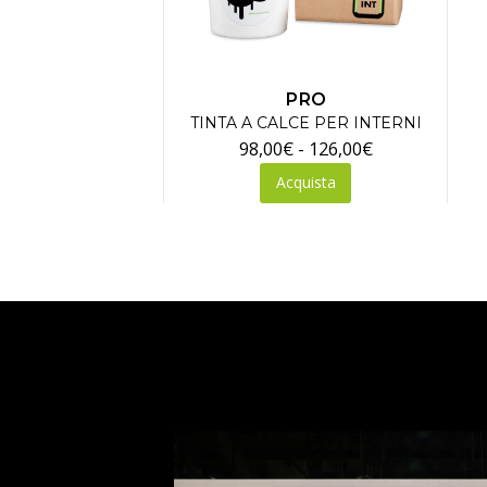
PRO
TINTA A CALCE PER INTERNI
Fascia
98,00
€
-
126,00
€
Questo
di
Acquista
prodotto
prezzo:
ha
da
più
98,00€
varianti.
a
Le
126,00€
opzioni
possono
essere
scelte
nella
pagina