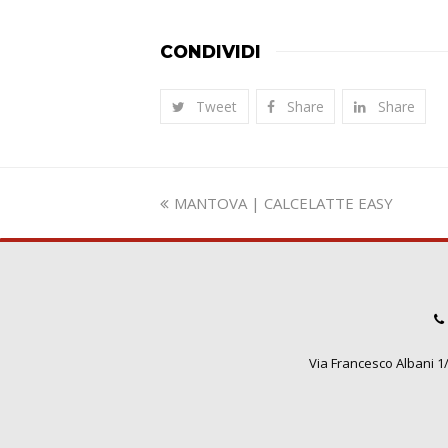
CONDIVIDI
Tweet
Share
Share
Slide
MANTOVA | CALCELATTE EASY
precedente:
Via Francesco Albani 1/3