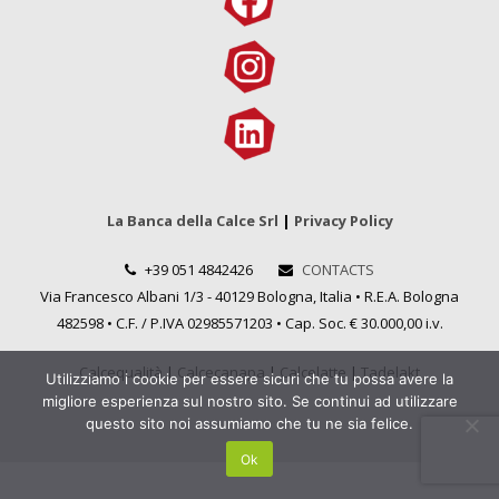
La Banca della Calce Srl
|
Privacy Policy
+39 051 4842426
CONTACTS
Via Francesco Albani 1/3 - 40129 Bologna, Italia • R.E.A. Bologna
482598 • C.F. / P.IVA 02985571203 • Cap. Soc. € 30.000,00 i.v.
Calcequalità
|
Calcecanapa
|
Calcelatte
|
Tadelakt
Utilizziamo i cookie per essere sicuri che tu possa avere la
migliore esperienza sul nostro sito. Se continui ad utilizzare
questo sito noi assumiamo che tu ne sia felice.
Ok