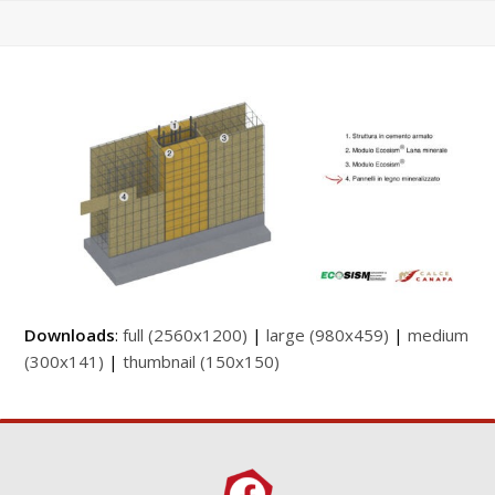
Downloads
:
full (2560x1200)
|
large (980x459)
|
medium
(300x141)
|
thumbnail (150x150)