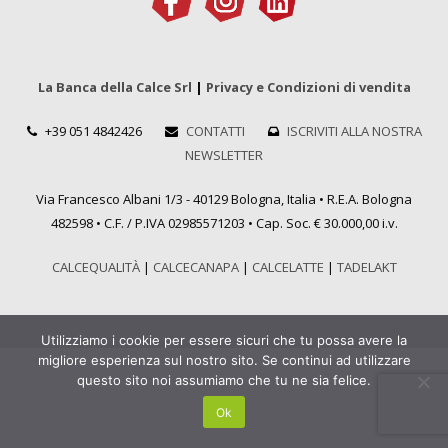
La Banca della Calce Srl
|
Privacy e Condizioni di vendita
+39 051 4842426
CONTATTI
ISCRIVITI ALLA NOSTRA
NEWSLETTER
Via Francesco Albani 1/3 - 40129 Bologna, Italia • R.E.A. Bologna
482598 • C.F. / P.IVA 02985571203 • Cap. Soc. € 30.000,00 i.v.
CALCEQUALITÀ
|
CALCECANAPA
|
CALCELATTE
|
TADELAKT
Utilizziamo i cookie per essere sicuri che tu possa avere la
migliore esperienza sul nostro sito. Se continui ad utilizzare
questo sito noi assumiamo che tu ne sia felice.
Ok