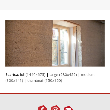
Scarica
:
full (1440x675)
|
large (980x459)
|
medium
(300x141)
|
thumbnail (150x150)