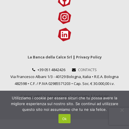
La Banca della Calce Srl
|
Privacy Policy
+39 051 4842426
CONTACTS
Via Francesco Albani 1/3 - 40129 Bologna, Italia • R.E.A. Bologna
482598 • C.F. / P.IVA 02985571203 • Cap. Soc. € 30.000,00 i.v.
Calcequalità
|
Calcecanapa
|
Calcelatte
|
Tadelakt
Utilizziamo i cookie per essere sicuri che tu possa avere la
migliore esperienza sul nostro sito. Se continui ad utilizzare
questo sito noi assumiamo che tu ne sia felice.
Ok