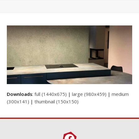
Downloads
:
full (1440x675)
|
large (980x459)
|
medium
(300x141)
|
thumbnail (150x150)