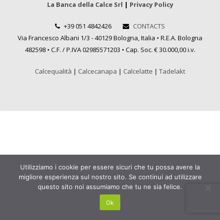
La Banca della Calce Srl
|
Privacy Policy
+39 051 4842426
CONTACTS
Via Francesco Albani 1/3 - 40129 Bologna, Italia • R.E.A. Bologna
482598 • C.F. / P.IVA 02985571203 • Cap. Soc. € 30.000,00 i.v.
Calcequalità
|
Calcecanapa
|
Calcelatte
|
Tadelakt
Utilizziamo i cookie per essere sicuri che tu possa avere la
migliore esperienza sul nostro sito. Se continui ad utilizzare
questo sito noi assumiamo che tu ne sia felice.
Ok