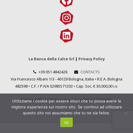
La Banca della Calce Srl
|
Privacy Policy
+39 051 4842426
CONTACTS
Via Francesco Albani 1/3 - 40129 Bologna, Italia • R.E.A. Bologna
482598 • C.F. / P.IVA 02985571203 • Cap. Soc. € 30.000,00 i.v.
Calcequalità
|
Calcecanapa
|
Calcelatte
|
Tadelakt
Utilizziamo i cookie per essere sicuri che tu possa avere la
migliore esperienza sul nostro sito. Se continui ad utilizzare
questo sito noi assumiamo che tu ne sia felice.
Ok