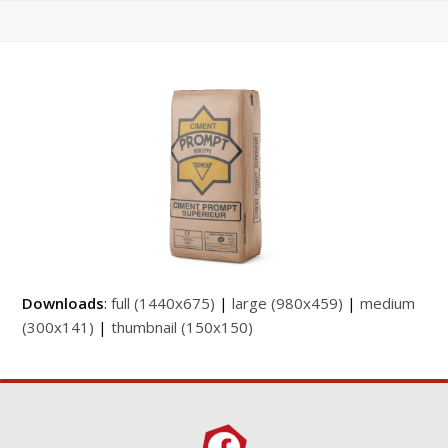
Downloads
:
full (1440x675)
|
large (980x459)
|
medium
(300x141)
|
thumbnail (150x150)