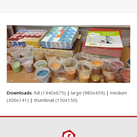
Downloads
:
full (1440x675)
|
large (980x459)
|
medium
(300x141)
|
thumbnail (150x150)