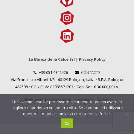
La Banca della Calce Srl
|
Privacy Policy
+39 051 4842426
CONTACTS
Via Francesco Albani 1/3 - 40129 Bologna, Italia • R.E.A. Bologna
482598 • C.F. / P.IVA 02985571203 • Cap. Soc. € 30.000,00 i.v.
Calcequalità
|
Calcecanapa
|
Calcelatte
|
Tadelakt
Utilizziamo i cookie per essere sicuri che tu possa avere la
migliore esperienza sul nostro sito. Se continui ad utilizzare
questo sito noi assumiamo che tu ne sia felice.
Ok