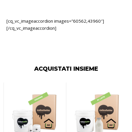
[cq_vc_imageaccordion images=”60562,43960″]
[/cq_vc_imageaccordion]
ACQUISTATI INSIEME