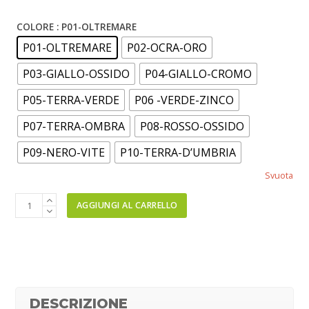
COLORE
: P01-OLTREMARE
P01-OLTREMARE
P02-OCRA-ORO
P03-GIALLO-OSSIDO
P04-GIALLO-CROMO
P05-TERRA-VERDE
P06 -VERDE-ZINCO
P07-TERRA-OMBRA
P08-ROSSO-OSSIDO
P09-NERO-VITE
P10-TERRA-D’UMBRIA
Svuota
PIGMENTI
AGGIUNGI AL CARRELLO
IN
POLVERE
|
SEGLI
IL
COLORE
DESCRIZIONE
quantità