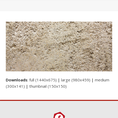
Downloads
:
full (1440x675)
|
large (980x459)
|
medium
(300x141)
|
thumbnail (150x150)