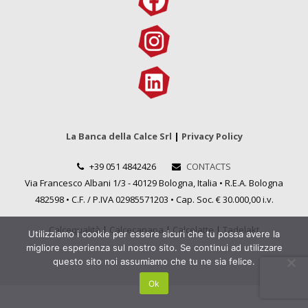
La Banca della Calce Srl
|
Privacy Policy
+39 051 4842426
CONTACTS
Via Francesco Albani 1/3 - 40129 Bologna, Italia • R.E.A. Bologna
482598 • C.F. / P.IVA 02985571203 • Cap. Soc. € 30.000,00 i.v.
Calcequalità
|
Calcecanapa
|
Calcelatte
|
Tadelakt
Utilizziamo i cookie per essere sicuri che tu possa avere la
migliore esperienza sul nostro sito. Se continui ad utilizzare
questo sito noi assumiamo che tu ne sia felice.
Ok