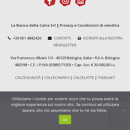
La Banca della Calce Srl
|
Privacy e Condizioni di vendita
+39 051 4842426
CONTATTI
ISCRIVITI ALLA NOSTRA
NEWSLETTER
Via Francesco Albani 1/3 - 40129 Bologna, Italia • R.E.A. Bologna
482598 • C.F. / P.IVA 02985571203 • Cap. Soc. € 30.000,00 i.v.
CALCEQUALITÀ
|
CALCECANAPA
|
CALCELATTE
|
TADELAKT
Utilizziamo i cookie per essere sicuri che tu possa avere la
migliore esperienza sul nostro sito. Se continui ad utilizzare
questo sito noi assumiamo che tu ne sia felice.
Ok