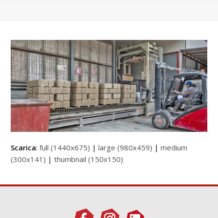
Scarica
:
full (1440x675)
|
large (980x459)
|
medium
(300x141)
|
thumbnail (150x150)