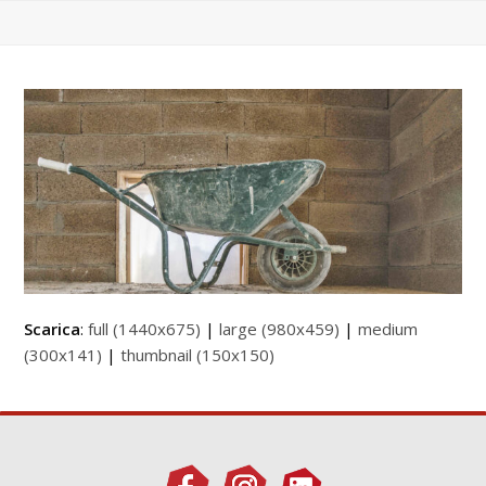
Scarica
:
full (1440x675)
|
large (980x459)
|
medium
(300x141)
|
thumbnail (150x150)