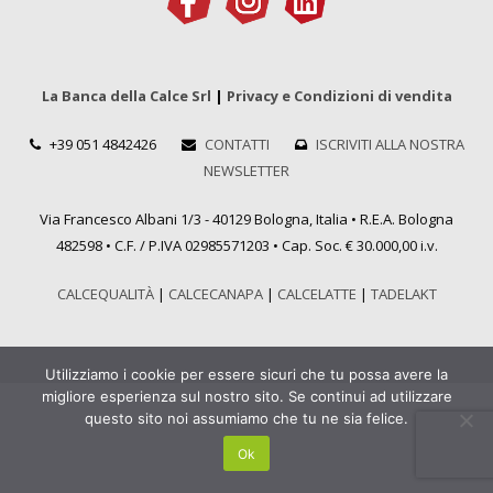
La Banca della Calce Srl
|
Privacy e Condizioni di vendita
+39 051 4842426
CONTATTI
ISCRIVITI ALLA NOSTRA
NEWSLETTER
Via Francesco Albani 1/3 - 40129 Bologna, Italia • R.E.A. Bologna
482598 • C.F. / P.IVA 02985571203 • Cap. Soc. € 30.000,00 i.v.
CALCEQUALITÀ
|
CALCECANAPA
|
CALCELATTE
|
TADELAKT
Utilizziamo i cookie per essere sicuri che tu possa avere la
migliore esperienza sul nostro sito. Se continui ad utilizzare
questo sito noi assumiamo che tu ne sia felice.
Ok