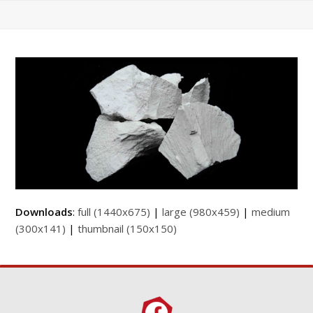
Downloads
:
full (1440x675)
|
large (980x459)
|
medium
(300x141)
|
thumbnail (150x150)