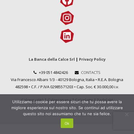
La Banca della Calce Srl
|
Privacy Policy
+39 051 4842426
CONTACTS
Via Francesco Albani 1/3 - 40129 Bologna, Italia • R.E.A. Bologna
482598 • C.F. / P.IVA 02985571203 • Cap. Soc. € 30.000,00 i.v.
Calcequalità
|
Calcecanapa
|
Calcelatte
|
Tadelakt
Utilizziamo i cookie per essere sicuri che tu possa avere la
migliore esperienza sul nostro sito. Se continui ad utilizzare
questo sito noi assumiamo che tu ne sia felice.
Ok