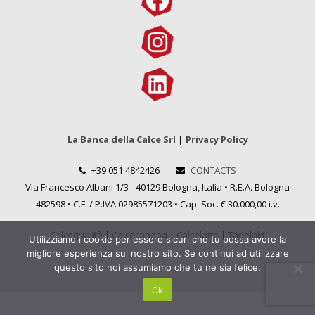
La Banca della Calce Srl
|
Privacy Policy
+39 051 4842426
CONTACTS
Via Francesco Albani 1/3 - 40129 Bologna, Italia • R.E.A. Bologna
482598 • C.F. / P.IVA 02985571203 • Cap. Soc. € 30.000,00 i.v.
Calcequalità
|
Calcecanapa
|
Calcelatte
|
Tadelakt
Utilizziamo i cookie per essere sicuri che tu possa avere la
migliore esperienza sul nostro sito. Se continui ad utilizzare
questo sito noi assumiamo che tu ne sia felice.
Ok