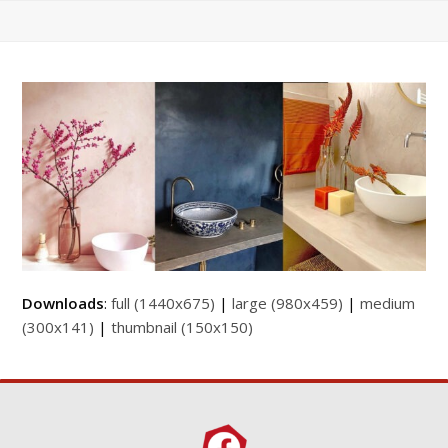
Downloads
:
full (1440x675)
|
large (980x459)
|
medium
(300x141)
|
thumbnail (150x150)