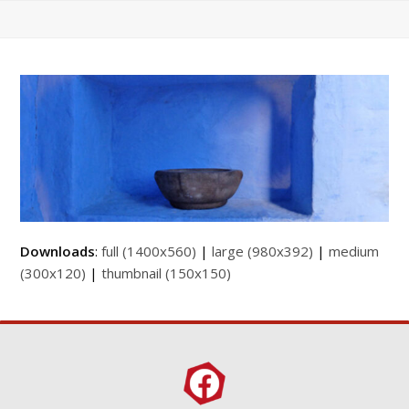
Downloads
:
full (1400x560)
|
large (980x392)
|
medium
(300x120)
|
thumbnail (150x150)