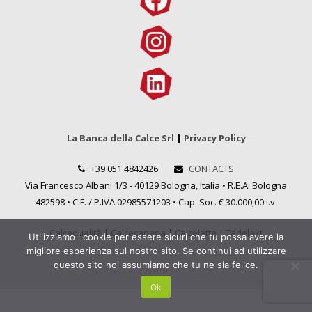
La Banca della Calce Srl
|
Privacy Policy
+39 051 4842426
CONTACTS
Via Francesco Albani 1/3 - 40129 Bologna, Italia • R.E.A. Bologna
482598 • C.F. / P.IVA 02985571203 • Cap. Soc. € 30.000,00 i.v.
Calcequalità
|
Calcecanapa
|
Calcelatte
|
Tadelakt
Utilizziamo i cookie per essere sicuri che tu possa avere la
migliore esperienza sul nostro sito. Se continui ad utilizzare
questo sito noi assumiamo che tu ne sia felice.
Ok