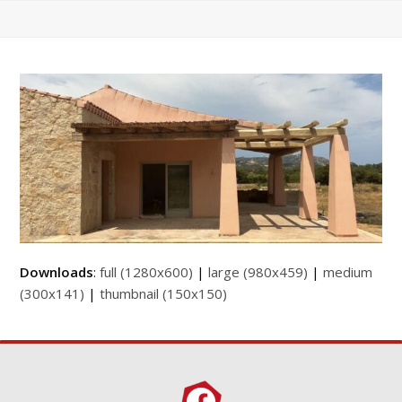
Downloads
:
full (1280x600)
|
large (980x459)
|
medium
(300x141)
|
thumbnail (150x150)