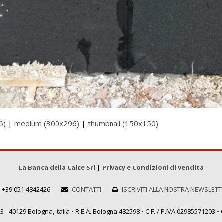
6)
|
medium (300x296)
|
thumbnail (150x150)
La Banca della Calce Srl
|
Privacy e Condizioni di vendita
+39 051 4842426
CONTATTI
ISCRIVITI ALLA NOSTRA NEWSLET
 - 40129 Bologna, Italia • R.E.A. Bologna 482598 • C.F. / P.IVA 02985571203 • C