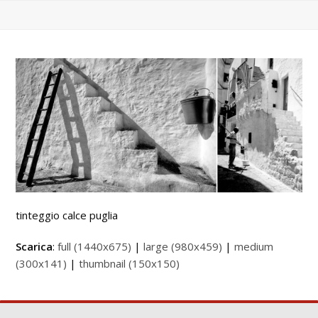
tinteggio calce puglia
Scarica
:
full (1440x675)
|
large (980x459)
|
medium
(300x141)
|
thumbnail (150x150)