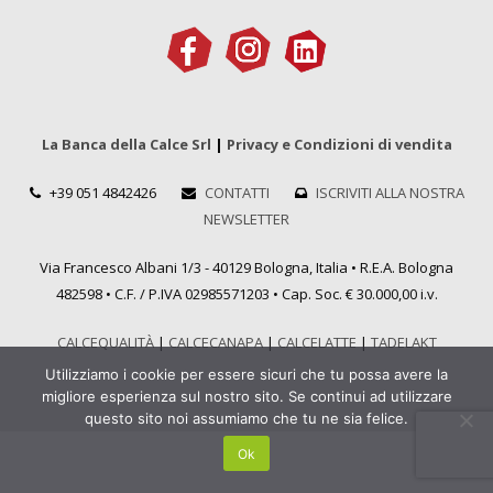
La Banca della Calce Srl
|
Privacy e Condizioni di vendita
+39 051 4842426
CONTATTI
ISCRIVITI ALLA NOSTRA
NEWSLETTER
Via Francesco Albani 1/3 - 40129 Bologna, Italia • R.E.A. Bologna
482598 • C.F. / P.IVA 02985571203 • Cap. Soc. € 30.000,00 i.v.
CALCEQUALITÀ
|
CALCECANAPA
|
CALCELATTE
|
TADELAKT
Utilizziamo i cookie per essere sicuri che tu possa avere la
migliore esperienza sul nostro sito. Se continui ad utilizzare
questo sito noi assumiamo che tu ne sia felice.
Ok