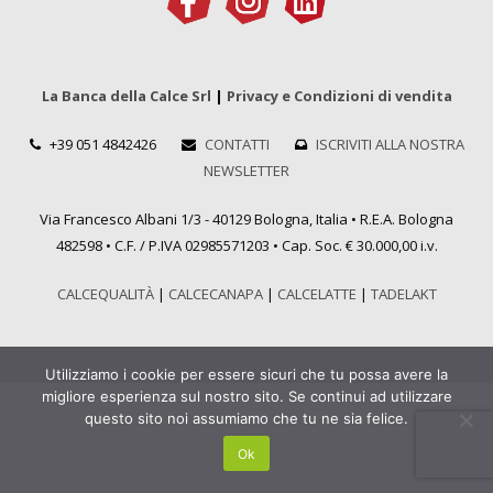
La Banca della Calce Srl
|
Privacy e Condizioni di vendita
+39 051 4842426
CONTATTI
ISCRIVITI ALLA NOSTRA
NEWSLETTER
Via Francesco Albani 1/3 - 40129 Bologna, Italia • R.E.A. Bologna
482598 • C.F. / P.IVA 02985571203 • Cap. Soc. € 30.000,00 i.v.
CALCEQUALITÀ
|
CALCECANAPA
|
CALCELATTE
|
TADELAKT
Utilizziamo i cookie per essere sicuri che tu possa avere la
migliore esperienza sul nostro sito. Se continui ad utilizzare
questo sito noi assumiamo che tu ne sia felice.
Ok