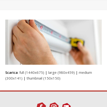
Scarica
:
full (1440x675)
|
large (980x459)
|
medium
(300x141)
|
thumbnail (150x150)