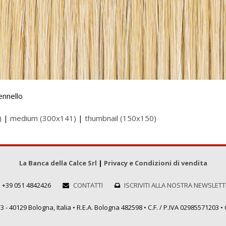
ennello
)
|
medium (300x141)
|
thumbnail (150x150)
La Banca della Calce Srl
|
Privacy e Condizioni di vendita
+39 051 4842426
CONTATTI
ISCRIVITI ALLA NOSTRA NEWSLET
 - 40129 Bologna, Italia • R.E.A. Bologna 482598 • C.F. / P.IVA 02985571203 • C