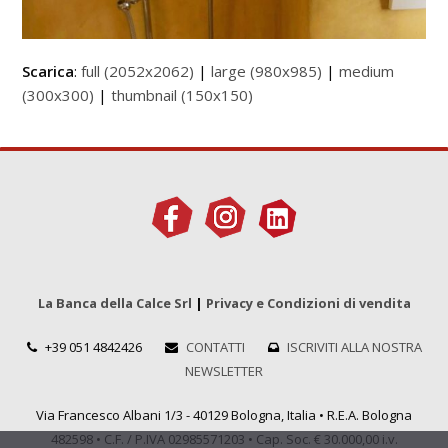
Scarica
:
full (2052x2062)
|
large (980x985)
|
medium
(300x300)
|
thumbnail (150x150)
La Banca della Calce Srl
|
Privacy e Condizioni di vendita
+39 051 4842426
CONTATTI
ISCRIVITI ALLA NOSTRA
NEWSLETTER
Via Francesco Albani 1/3 - 40129 Bologna, Italia • R.E.A. Bologna
482598 • C.F. / P.IVA 02985571203 • Cap. Soc. € 30.000,00 i.v.